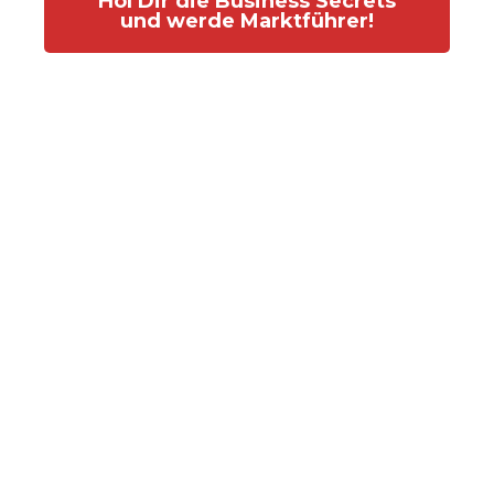
Hol Dir die Business Secrets
und werde Marktführer!
Business