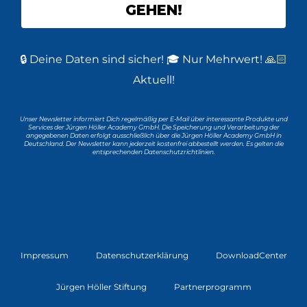
GEHEN!
🔒 Deine Daten sind sicher! 🎓 Nur Mehrwert! 🙏🏻
Aktuell!
Unser Newsletter informiert Dich regelmäßig per E-Mail über interessante Produkte und
Services der Jürgen Höller Academy GmbH. Die Speicherung und Verarbeitung der
angegebenen Daten erfolgt ausschließlich über die Jürgen Höller Academy GmbH in
Deutschland. Der Newsletter kann jederzeit kostenfrei abbestellt werden. Es gelten die
entsprechenden Datenschutzrichtlinien.
Impressum
Datenschutzerklärung
DownloadCenter
Jürgen Höller Stiftung
Partnerprogramm