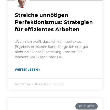
Streiche unnötigen
Perfektionismus: Strategien
für effizientes Arbeiten
„Wenn ich weiß, dass ich kein perfektes
Ergebnis erreichen kann, fange ich erst gar
nicht an.“ Diese Einstellung kommt Dir
bekannt vor? Dann hast Du
WEITERLESEN »
14.03.2024
Keine Kommentare
BUSINESS