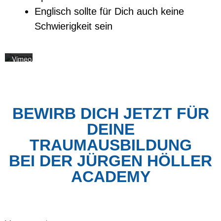
des
Videos
Englisch sollte für Dich auch keine
akzeptieren
Schwierigkeit sein
Sie
die
Datenschutzerklärung
von
Vimeo.
Mehr
erfahren
Video
laden
BEWIRB DICH JETZT FÜR
Vimeo
DEINE
immer
TRAUMAUSBILDUNG
entsperren
BEI DER JÜRGEN HÖLLER
ACADEMY