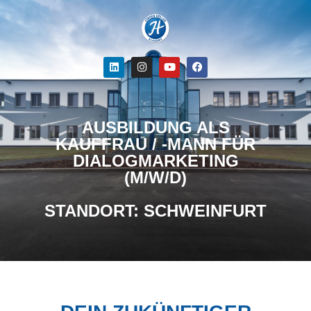
AUSBILDUNG ALS
KAUFFRAU / -MANN FÜR
DIALOGMARKETING
(M/W/D)
STANDORT: SCHWEINFURT