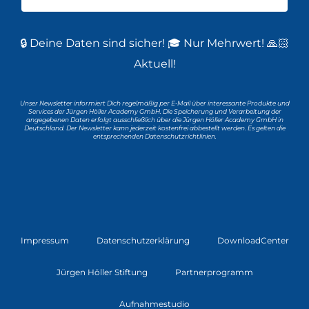
🔒 Deine Daten sind sicher! 🎓 Nur Mehrwert! 🙏🏻
Aktuell!
Unser Newsletter informiert Dich regelmäßig per E-Mail über interessante Produkte und
Services der Jürgen Höller Academy GmbH. Die Speicherung und Verarbeitung der
angegebenen Daten erfolgt ausschließlich über die Jürgen Höller Academy GmbH in
Deutschland. Der Newsletter kann jederzeit kostenfrei abbestellt werden. Es gelten die
entsprechenden Datenschutzrichtlinien.
Impressum
Datenschutzerklärung
DownloadCenter
Jürgen Höller Stiftung
Partnerprogramm
Aufnahmestudio