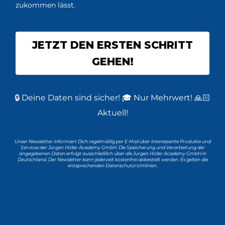
zukommen lässt.
JETZT DEN ERSTEN SCHRITT
GEHEN!
🔒 Deine Daten sind sicher! 🎓 Nur Mehrwert! 🙏🏻
Aktuell!
Unser Newsletter informiert Dich regelmäßig per E-Mail über interessante Produkte und
Services der Jürgen Höller Academy GmbH. Die Speicherung und Verarbeitung der
angegebenen Daten erfolgt ausschließlich über die Jürgen Höller Academy GmbH in
Deutschland. Der Newsletter kann jederzeit kostenfrei abbestellt werden. Es gelten die
entsprechenden Datenschutzrichtlinien.