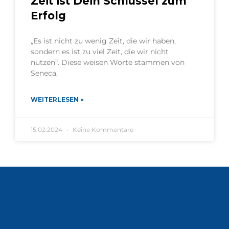
Zeit ist Dein Schlüssel zum
Erfolg
„Es ist nicht zu wenig Zeit, die wir haben,
sondern es ist zu viel Zeit, die wir nicht
nutzen“. Diese weisen Worte stammen von
Seneca,
WEITERLESEN »
15.02.2024
Keine Kommentare