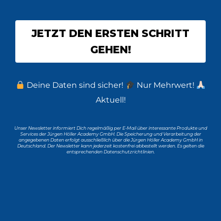
JETZT DEN ERSTEN SCHRITT
GEHEN!
Deine Daten sind sicher!
Nur Mehrwert!
Aktuell!
Unser Newsletter informiert Dich regelmäßig per E-Mail über interessante Produkte und
Services der Jürgen Höller Academy GmbH. Die Speicherung und Verarbeitung der
angegebenen Daten erfolgt ausschließlich über die Jürgen Höller Academy GmbH in
Deutschland. Der Newsletter kann jederzeit kostenfrei abbestellt werden. Es gelten die
entsprechenden Datenschutzrichtlinien.