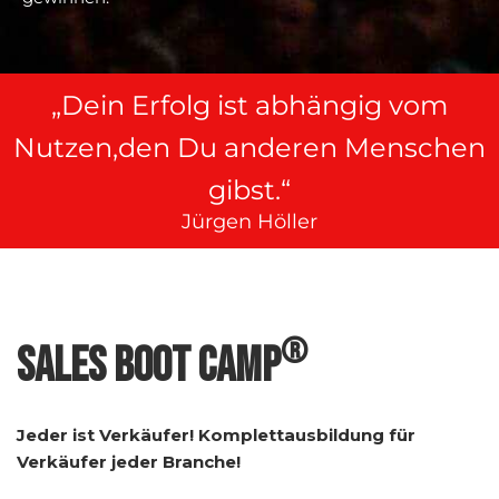
„Dein Erfolg ist abhängig vom
Nutzen,den Du anderen Menschen
gibst.“
Jürgen Höller
®
SALES BOOT CAMP
Jeder ist Verkäufer!
Komplettausbildung für
Verkäufer jeder Branche!