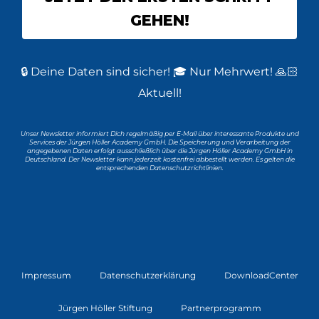
GEHEN!
🔒 Deine Daten sind sicher! 🎓 Nur Mehrwert! 🙏🏻
Aktuell!
Unser Newsletter informiert Dich regelmäßig per E-Mail über interessante Produkte und
Services der Jürgen Höller Academy GmbH. Die Speicherung und Verarbeitung der
angegebenen Daten erfolgt ausschließlich über die Jürgen Höller Academy GmbH in
Deutschland. Der Newsletter kann jederzeit kostenfrei abbestellt werden. Es gelten die
entsprechenden Datenschutzrichtlinien.
Impressum
Datenschutzerklärung
DownloadCenter
Jürgen Höller Stiftung
Partnerprogramm